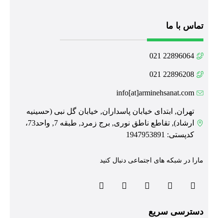
تماس با ما
22896064 021
22896208 021
info[at]arminehsanat.com
تهران, ابتدای خیابان پاسداران, خیابان گل نبی (حسینیه
ارشاد), تقاطع ناطق نوری, برج زمرد, طبقه 7, واحد73،
کدپستی: 1947953891
مارا در شبکه های اجتماعی دنبال کنید
دسترسی سریع