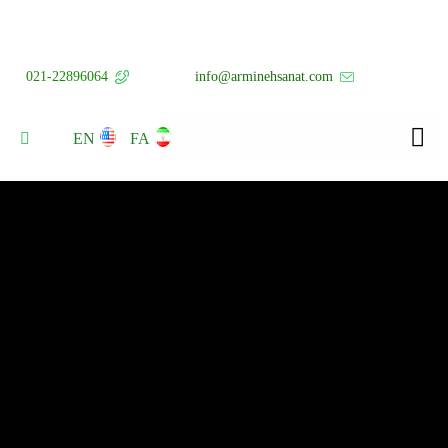
021-22896064
info@arminehsanat.com
EN
FA