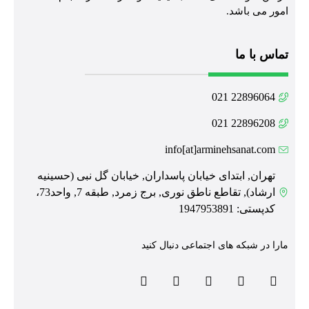
امور می باشد.
تماس با ما
22896064 021
22896208 021
info[at]arminehsanat.com
تهران, ابتدای خیابان پاسداران, خیابان گل نبی (حسینیه
ارشاد), تقاطع ناطق نوری, برج زمرد, طبقه 7, واحد73،
کدپستی: 1947953891
مارا در شبکه های اجتماعی دنبال کنید