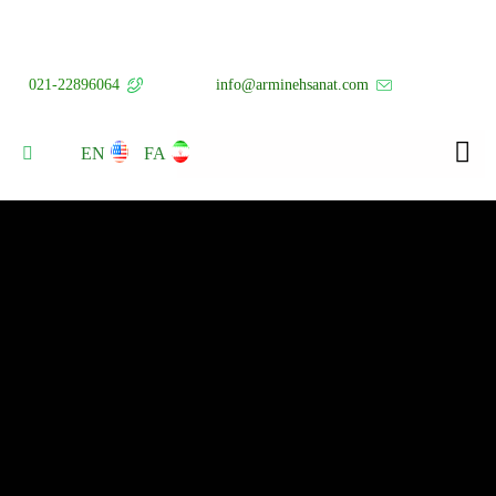
021-22896064
info@arminehsanat.com
EN
FA