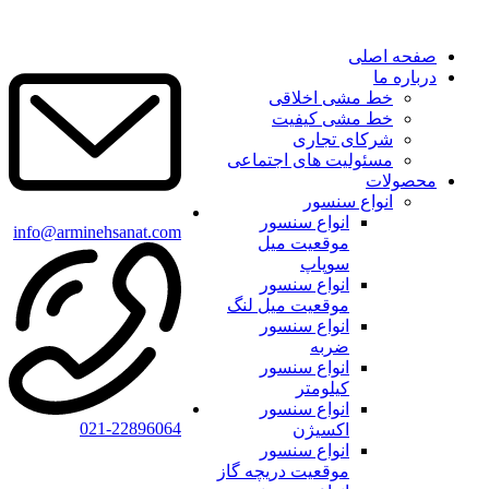
صفحه اصلی
درباره ما
خط مشی اخلاقی
خط مشی کیفیت
شرکای تجاری
مسئولیت های اجتماعی
محصولات
انواع سنسور
انواع سنسور
info@arminehsanat.com
موقعیت میل
سوپاپ
انواع سنسور
موقعیت میل لنگ
انواع سنسور
ضربه
انواع سنسور
کیلومتر
انواع سنسور
021-22896064
اکسیژن
انواع سنسور
موقعیت دریچه گاز