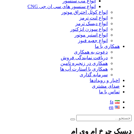
انواع مپ سنسور
انواع سنسور های سی ان جی CNG
انواع کوئل احتراق موتور
انواع لنت ترمز
انواع دیسک ترمز
انواع سوزن انژکتور
انواع استپر موتور
انواع جعبه فیوز
همکاری با ما
دعوت به همکاری
دریافت نمایندگی فروش
همکاری در زنجیره تامین
همکاری با استارت آپ ها
سرمایه گذاری
اخبار و رویدادها
صدای مشتری
تماس با ما
fa
en
دیسک چرخ ام وی ام