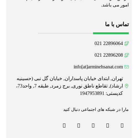
امور می باشد.
تماس با ما
22896064 021
22896208 021
info[at]arminehsanat.com
تهران, ابتدای خیابان پاسداران, خیابان گل نبی (حسینیه
ارشاد), تقاطع ناطق نوری, برج زمرد, طبقه 7, واحد73،
کدپستی: 1947953891
مارا در شبکه های اجتماعی دنبال کنید