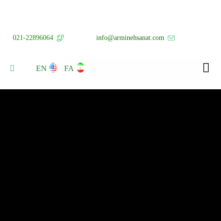
021-22896064
info@arminehsanat.com
EN
FA