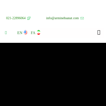
021-22896064
info@arminehsanat.com
EN
FA