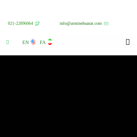
021-22896064
info@arminehsanat.com
EN
FA