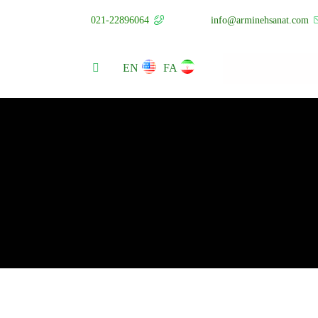
021-22896064
info@arminehsanat.com
EN
FA