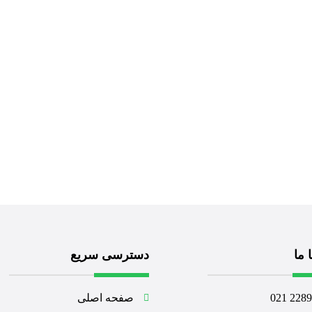
 ما
دسترسی سریع
228960
صفحه اصلی