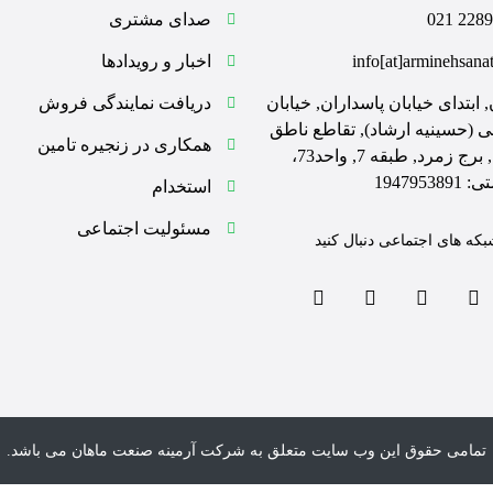
228962
صدای مشتری
info[at]arminehsana
اخبار و رویدادها
, ابتدای خیابان پاسداران, خیابان
دریافت نمایندگی فروش
ی (حسینیه ارشاد), تقاطع ناطق
همکاری در زنجیره تامین
نوری, برج زمرد, طبقه 7, واحد73،
19479538
استخدام
مسئولیت اجتماعی
بکه های اجتماعی دنبال کنید
تمامی حقوق این وب سایت متعلق به شرکت آرمینه صنعت ماهان می باشد.