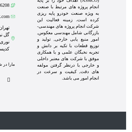
(ASMCO) اهداف خود را بر پایه
08 021
انجام پروژه های مرتبط با صنعت
به ویژه صنعت خودرو پایه ریزی
t.com
کرده است. زمینه فعالیت این
شرکت انجام پروژه های مهندسی-
تهران
بازرگانی شامل مهندسی معکوس,
گل نب
امور منبع یابی خارجی, تولید و
توزیع قطعات با تکیه بر دانش و
کدپستی: 91
تجربه نخبگان علمی و با همکاری
موفق با شرکت های معتبر داخلی
مارا در ش
و خارجی با درنظر گرفتن مولفه
های دقت, کیفیت و سرعت در
انجام امور می باشد.