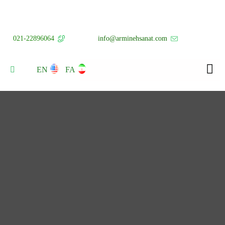
021-22896064
info@arminehsanat.com
EN
FA