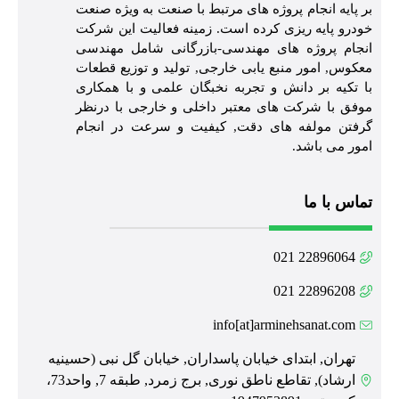
بر پایه انجام پروژه های مرتبط با صنعت به ویژه صنعت
خودرو پایه ریزی کرده است. زمینه فعالیت این شرکت
انجام پروژه های مهندسی-بازرگانی شامل مهندسی
معکوس, امور منبع یابی خارجی, تولید و توزیع قطعات
با تکیه بر دانش و تجربه نخبگان علمی و با همکاری
موفق با شرکت های معتبر داخلی و خارجی با درنظر
گرفتن مولفه های دقت, کیفیت و سرعت در انجام
امور می باشد.
تماس با ما
22896064 021
22896208 021
info[at]arminehsanat.com
تهران, ابتدای خیابان پاسداران, خیابان گل نبی (حسینیه
ارشاد), تقاطع ناطق نوری, برج زمرد, طبقه 7, واحد73،