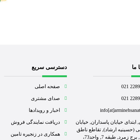
 ما
دسترسی سریع
228960
صفحه اصلی
228962
صدای مشتری
info[at]arminehsana
اخبار و رویدادها
, ابتدای خیابان پاسداران, خیابان
دریافت نمایندگی فروش
ی (حسینیه ارشاد), تقاطع ناطق
همکاری در زنجیره تامین
نوری, برج زمرد, طبقه 7, واحد73،