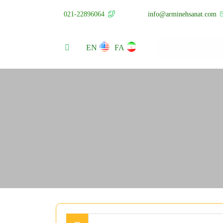
021-22896064
info@arminehsanat.com
EN
FA