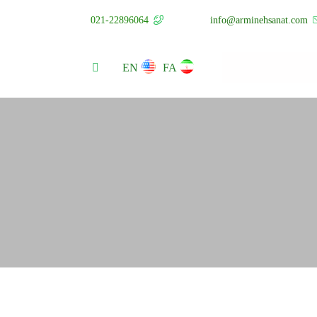
021-22896064
info@arminehsanat.com
EN
FA