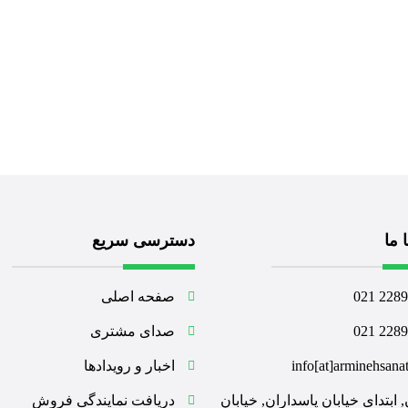
 ما
دسترسی سریع
228960
صفحه اصلی
228962
صدای مشتری
info[at]arminehsana
اخبار و رویدادها
, ابتدای خیابان پاسداران, خیابان
دریافت نمایندگی فروش