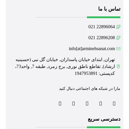
تماس با ما
22896064 021
22896208 021
info[at]arminehsanat.com
تهران, ابتدای خیابان پاسداران, خیابان گل نبی (حسینیه
ارشاد), تقاطع ناطق نوری, برج زمرد, طبقه 7, واحد73،
کدپستی: 1947953891
مارا در شبکه های اجتماعی دنبال کنید
دسترسی سریع