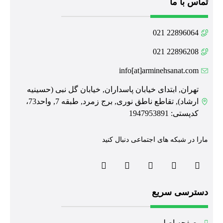
تماس با ما
22896064 021
22896208 021
info[at]arminehsanat.com
تهران, ابتدای خیابان پاسداران, خیابان گل نبی (حسینیه
ارشاد), تقاطع ناطق نوری, برج زمرد, طبقه 7, واحد73،
کدپستی: 1947953891
مارا در شبکه های اجتماعی دنبال کنید
دسترسی سریع
صفحه اصلی