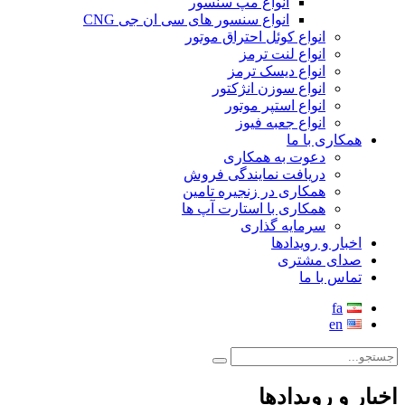
انواع مپ سنسور
انواع سنسور های سی ان جی CNG
انواع کوئل احتراق موتور
انواع لنت ترمز
انواع دیسک ترمز
انواع سوزن انژکتور
انواع استپر موتور
انواع جعبه فیوز
همکاری با ما
دعوت به همکاری
دریافت نمایندگی فروش
همکاری در زنجیره تامین
همکاری با استارت آپ ها
سرمایه گذاری
اخبار و رویدادها
صدای مشتری
تماس با ما
fa
en
اخبار و رویدادها