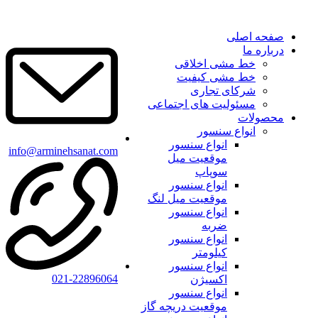
صفحه اصلی
درباره ما
خط مشی اخلاقی
خط مشی کیفیت
شرکای تجاری
مسئولیت های اجتماعی
محصولات
انواع سنسور
انواع سنسور
info@arminehsanat.com
موقعیت میل
سوپاپ
انواع سنسور
موقعیت میل لنگ
انواع سنسور
ضربه
انواع سنسور
کیلومتر
انواع سنسور
021-22896064
اکسیژن
انواع سنسور
موقعیت دریچه گاز